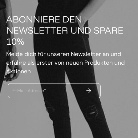
ABONNIERE DEN
NEWSLETTER UND SPARE
10%
Melde dich für unseren Newsletter an und
erfahre als erster von neuen Produkten und
Aktionen
ABSENDEN
E-Mail-Adresse*