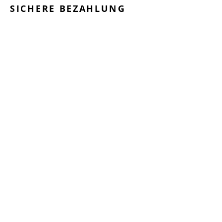
SICHERE BEZAHLUNG
GEPRÜFTE LEISTUNGEN
SCHNELLER VERSAND