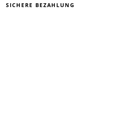
SICHERE BEZAHLUNG
GEPRÜFTE LEISTUNGEN
SCHNELLER VERSAND