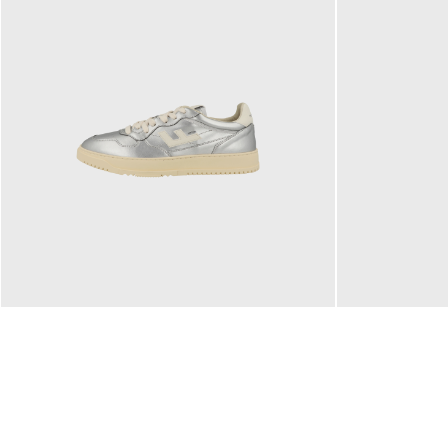
160,00 €
99,90 €
ab