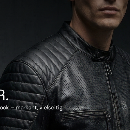
.
ook – markant, vielseitig