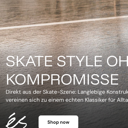
DER KLASSIKER 
FARBE.
Legendäre Silhouette, lebendige Farben und un
Charme. Die Gazelle setzt ein Statement, ohne 
Shop now