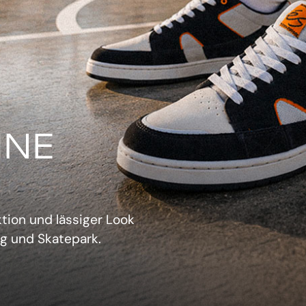
IN
verwechselbarer Retro-
sich aufzudrängen.