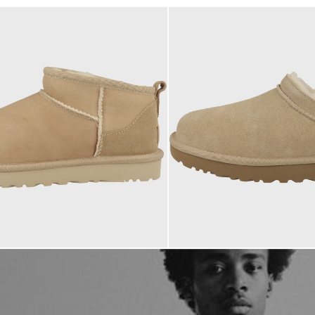
€
159,95 €