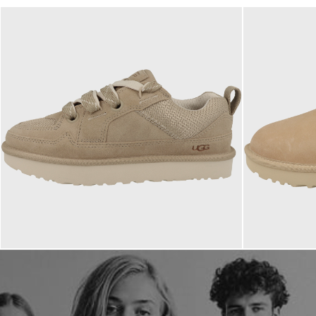
149,95 €
169,95 
ab
ab