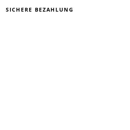
SICHERE BEZAHLUNG
GEPRÜFTE LEISTUNGEN
SCHNELLER VERSAND