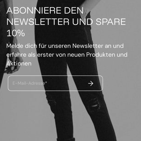
ABONNIERE DEN
NEWSLETTER UND SPARE
10%
Melde dich für unseren Newsletter an und
erfahre als erster von neuen Produkten und
Aktionen
ABSENDEN
E-Mail-Adresse*