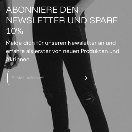
ABONNIERE DEN
NEWSLETTER UND SPARE
10%
Melde dich für unseren Newsletter an und
erfahre als erster von neuen Produkten und
Aktionen
ABSENDEN
E-Mail-Adresse*