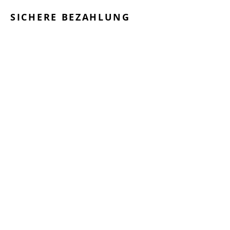
SICHERE BEZAHLUNG
GEPRÜFTE LEISTUNGEN
SCHNELLER VERSAND