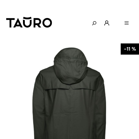
-11 %