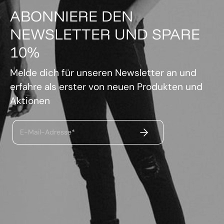
ABONNIERE DEN
NEWSLETTER UND SPARE
10%
Melde dich für unseren Newsletter an und
erfahre als erster von neuen Produkten und
Aktionen
ABSENDEN
E-Mail-Adresse*