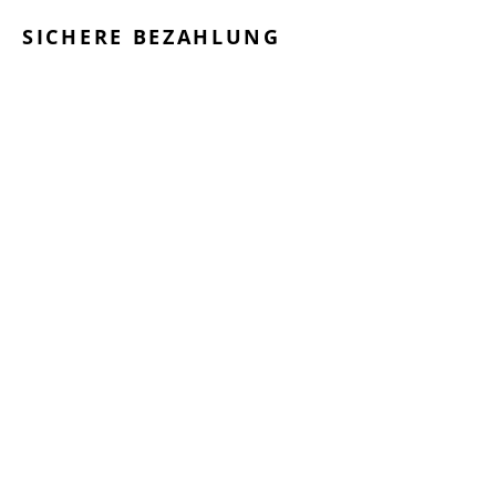
SICHERE BEZAHLUNG
GEPRÜFTE LEISTUNGEN
SCHNELLER VERSAND