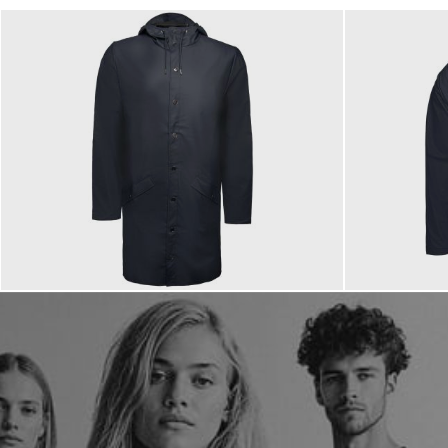
99,90 €
80,00 
ab