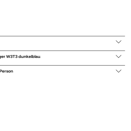
ppjacke Alta Longer W3T3 dunkelblau
 Person