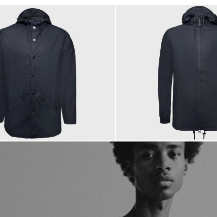
€
99,90 €