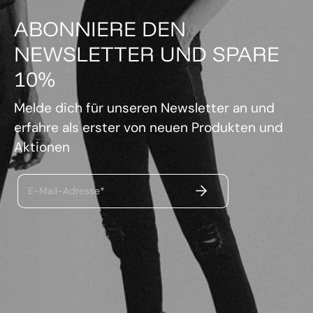
ABONNIERE DEN
NEWSLETTER UND SPARE
10%
Melde dich für unseren Newsletter an und
erfahre als erster von neuen Produkten und
Aktionen
ABSENDEN
E-Mail-Adresse*