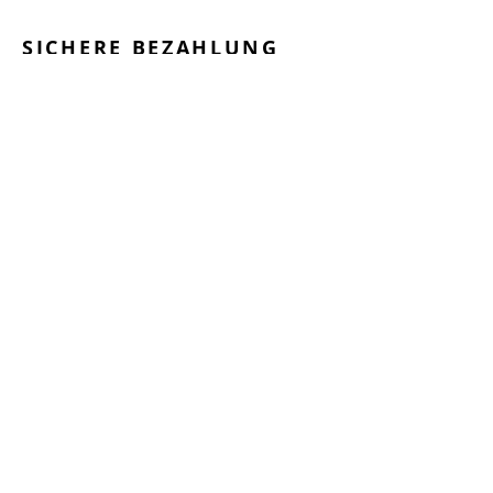
SICHERE BEZAHLUNG
GEPRÜFTE LEISTUNGEN
SCHNELLER VERSAND