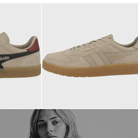
99,95 €
ab