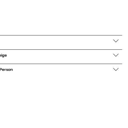
Viper beige
 Person