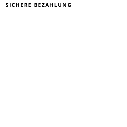
SICHERE BEZAHLUNG
GEPRÜFTE LEISTUNGEN
SCHNELLER VERSAND