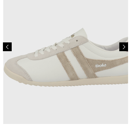
89,95 €
ab