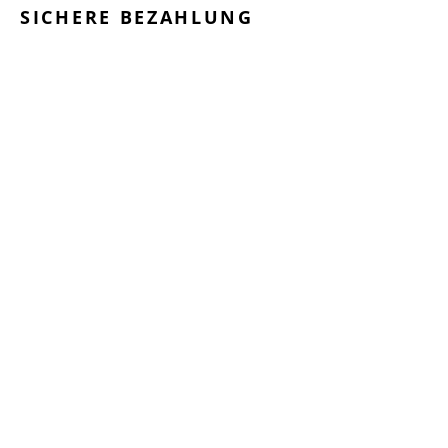
SICHERE BEZAHLUNG
GEPRÜFTE LEISTUNGEN
SCHNELLER VERSAND