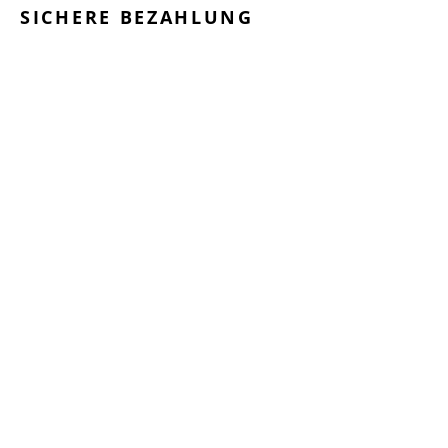
SICHERE BEZAHLUNG
GEPRÜFTE LEISTUNGEN
SCHNELLER VERSAND