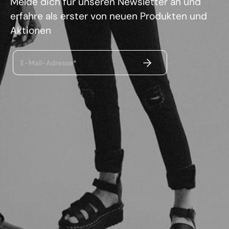
Melde dich für unseren Newsletter an und
erfahre als erster von neuen Produkten und
Aktionen
ABSENDEN
E-Mail-Adresse*