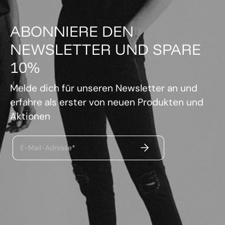
ABONNIERE DEN
NEWSLETTER UND SPARE
10%
Melde dich für unseren Newsletter an und
erfahre als erster von neuen Produkten und
Aktionen
ABSENDEN
E-Mail-Adresse*