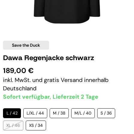
Save the Duck
Dawa Regenjacke schwarz
189,00 €
inkl. MwSt. und
gratis Versand
innerhalb
Deutschland
Sofort verfügbar, Lieferzeit 2 Tage
L / 42
L/XL / 44
M / 38
M/L / 40
S / 36
XL / 46
XS / 34