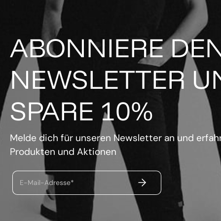
ABONNIERE DE
NEWSLETTER U
SPARE 10%
Melde dich für unseren Newsletter an und erfahr
Produkten und Aktionen
ABSENDEN
E-Mail-Adresse*