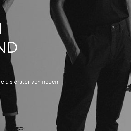
N
ND
e als erster von neuen