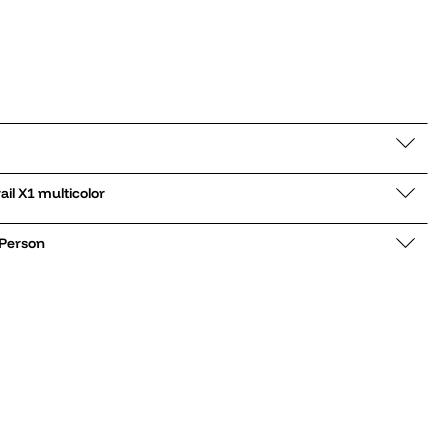
ker low Urbantrail X1 multicolor
 Person