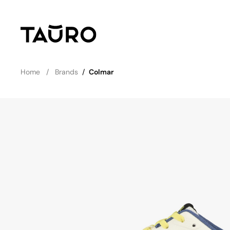
Home
Brands
/
Colmar