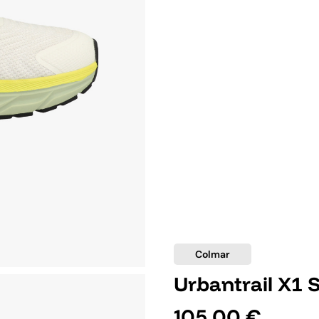
Colmar
Urbantrail X1 
105,00 €