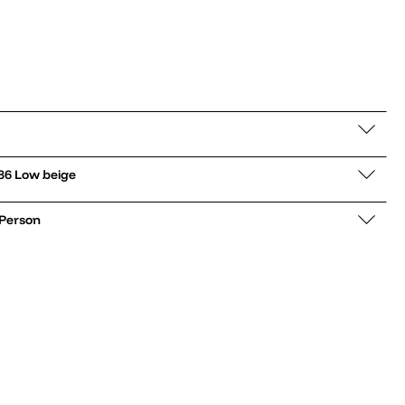
er low Rivalry 86 Low beige
 Person