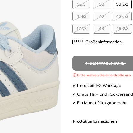
35,5
36
36 2/3
41 1/3
42
42 2/3
47 1/3
48
48 2/3
Größeninformation
IN DEN WARENKORB
✔ Lieferzeit 1-3 Werktage
✔ Gratis Hin- und Rückversand
✔ Ein Monat Rückgaberecht
Produktinformationen