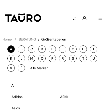
Home
BERATUNG
/
Größentabellen
A
B
C
D
E
F
G
H
I
K
L
M
O
P
R
S
T
U
V
É
Alle Marken
A
Adidas
ARKK
Asics