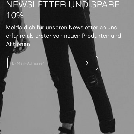
NEWSLETTER UND SPARE
10%
Melde dich für unseren Newsletter an und
erfahre als erster von neuen Produkten und
Aktionen
ABSENDEN
E-Mail-Adresse*