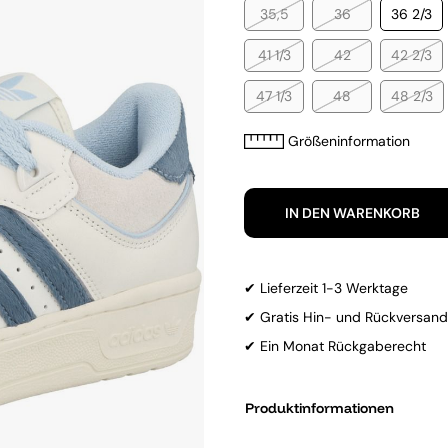
35,5
36
36 2/3
41 1/3
42
42 2/3
47 1/3
48
48 2/3
Größeninformation
IN DEN WARENKORB
✔ Lieferzeit 1-3 Werktage
✔ Gratis Hin- und Rückversand
✔ Ein Monat Rückgaberecht
Produktinformationen