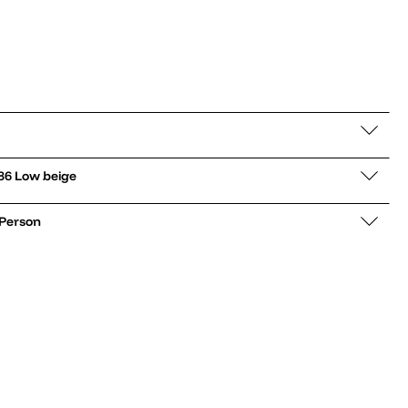
er low Rivalry 86 Low beige
 Person