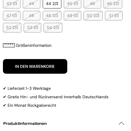
43 1/3
44
44 2/3
45 1/3
46
46 2/3
47 1/3
48
48 2/3
49 1/3
50 2/3
51 1/3
52 2/3
53 1/3
54 2/3
Größeninformation
IN DEN WARENKORB
✔ Lieferzeit 1-3 Werktage
✔ Gratis Hin- und Rückversand innerhalb Deutschlands
✔ Ein Monat Rückgaberecht
Produktinformationen