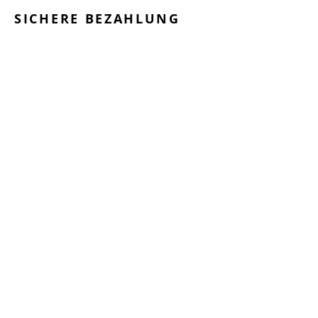
SICHERE BEZAHLUNG
GEPRÜFTE LEISTUNGEN
SCHNELLER VERSAND