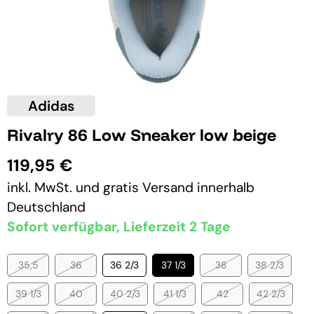
Adidas
Rivalry 86 Low Sneaker low beige
119,95 €
inkl. MwSt. und
gratis Versand
innerhalb
Deutschland
Sofort verfügbar, Lieferzeit 2 Tage
35,5
36
36 2/3
37 1/3
38
38 2/3
39 1/3
40
40 2/3
41 1/3
42
42 2/3