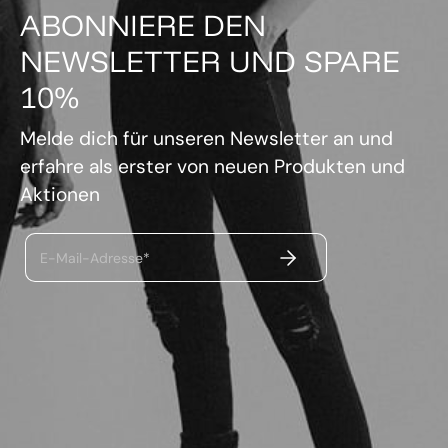
ABONNIERE DEN
NEWSLETTER UND SPARE
10%
Melde dich für unseren Newsletter an und
erfahre als erster von neuen Produkten und
Aktionen
ABSENDEN
E-Mail-Adresse*