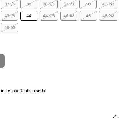
37 1/3
38
38 2/3
39 1/3
40
40 2/3
43 1/3
44
44 2/3
45 1/3
46
46 2/3
49 1/3
 innerhalb Deutschlands