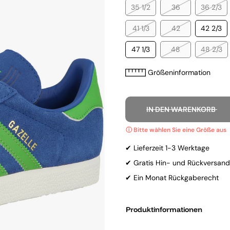
35 1/2
36
36 2/3
41 1/3
42
42 2/3
47 1/3
48
48 2/3
Größeninformation
IN DEN WARENKORB
✔ Lieferzeit 1-3 Werktage
✔ Gratis Hin- und Rückversand
✔ Ein Monat Rückgaberecht
Produktinformationen