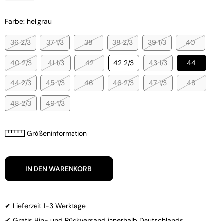
Farbe: hellgrau
36 2/3
37 1/3
38
38 2/3
39 1/3
40
40 2/3
41 1/3
42
42 2/3
43 1/3
44
44 2/3
45 1/3
46
46 2/3
47 1/3
48
48 2/3
49 1/3
Größeninformation
IN DEN WARENKORB
✔ Lieferzeit 1-3 Werktage
✔ Gratis Hin- und Rückversand innerhalb Deutschlands