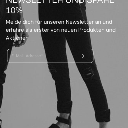
10%
Melde dich für unseren Newsletter an und
erfahre als erster von neuen Produkten und
Aktionen
ABSENDEN
E-Mail-Adresse*