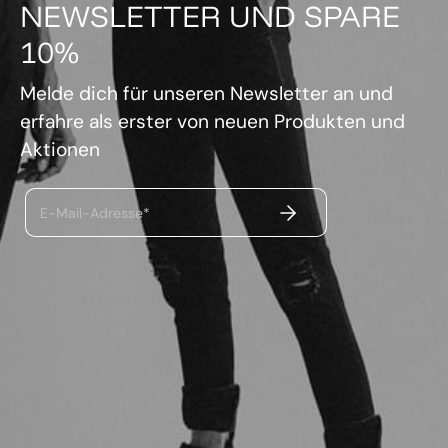
NEWSLETTER UND SPARE
10%
Melde dich für unseren Newsletter an und
erfahre als erster von neuen Produkten und
Aktionen
ABSENDEN
E-Mail-Adresse*