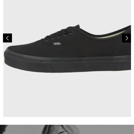
69,95 €
ab