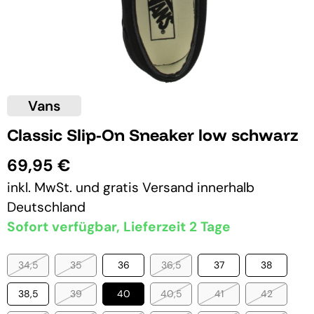
Vans
Classic Slip-On Sneaker low schwarz
69,95 €
inkl. MwSt. und
gratis Versand
innerhalb
Deutschland
Sofort verfügbar, Lieferzeit 2 Tage
34,5
35
36
36,5
37
38
38,5
39
40
40,5
41
42