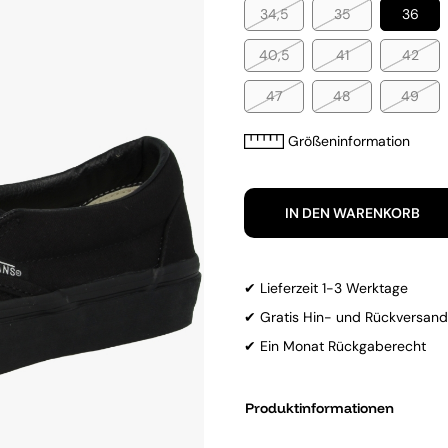
34,5
35
36
40,5
41
42
47
48
49
Größeninformation
IN DEN WARENKORB
✔ Lieferzeit 1-3 Werktage
✔ Gratis Hin- und Rückversand
✔ Ein Monat Rückgaberecht
Produktinformationen