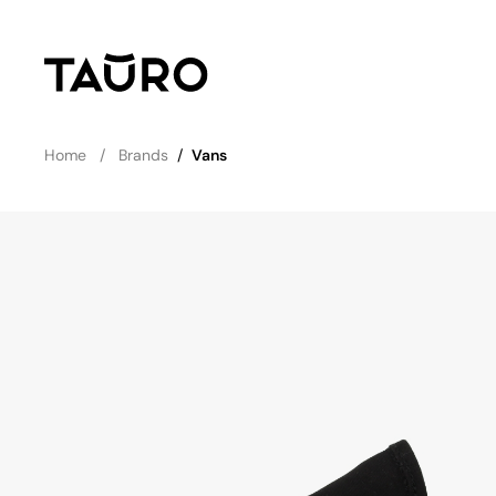
Home
Brands
/
Vans