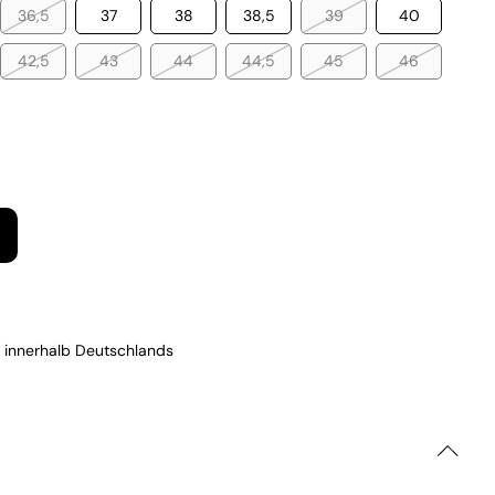
36,5
37
38
38,5
39
40
42,5
43
44
44,5
45
46
 innerhalb Deutschlands