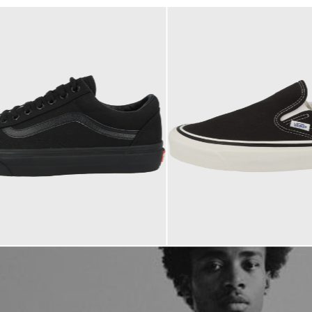
79,90 €
ab