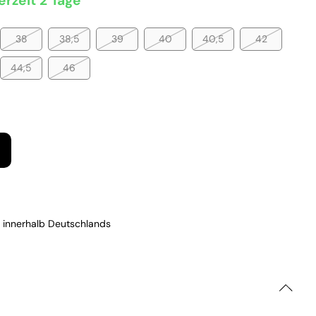
erzeit 2 Tage
38
38,5
39
40
40,5
42
44,5
46
 innerhalb Deutschlands