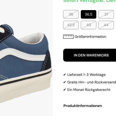
Sofort verfügbar, Lief
36
36,5
37
42,5
43
44
Größeninformation
IN DEN WARENKORB
✔ Lieferzeit 1-3 Werktage
✔ Gratis Hin- und Rückversand
✔ Ein Monat Rückgaberecht
Produktinformationen