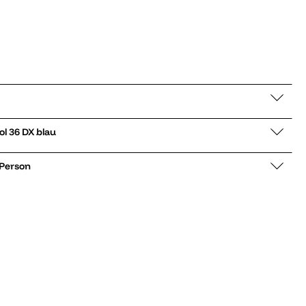
er low Old Skool 36 DX blau
 Person