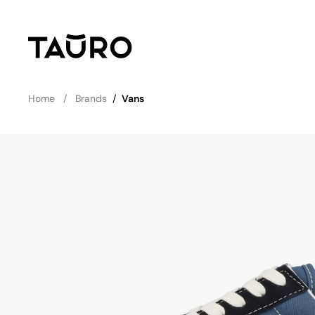
Home
Brands
/
Vans