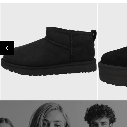
172,68 €
199,95 
ab
ab