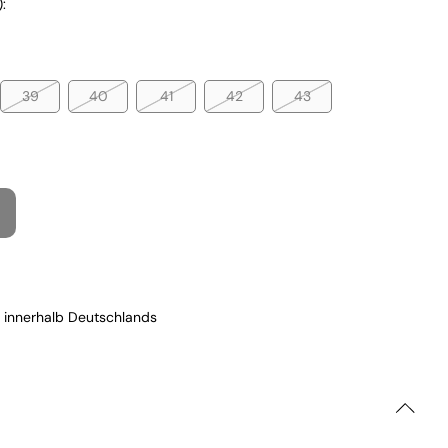
:
39
40
41
42
43
 innerhalb Deutschlands