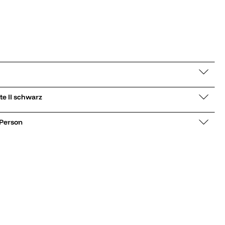
schuhe Scuffette II schwarz
 Person