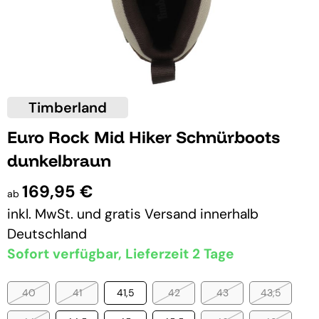
Timberland
Euro Rock Mid Hiker Schnürboots
dunkelbraun
169,95 €
ab
inkl. MwSt. und
gratis Versand
innerhalb
Deutschland
Sofort verfügbar, Lieferzeit 2 Tage
40
41
41,5
42
43
43,5