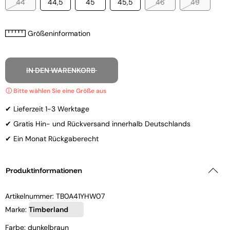
44
44,5
45
45,5
46
49
Größeninformation
IN DEN WARENKORB
✔ Lieferzeit 1-3 Werktage
✔ Gratis Hin- und Rückversand innerhalb Deutschlands
✔ Ein Monat Rückgaberecht
Produktinformationen
Artikelnummer:
TB0A41YHW07
Marke:
Timberland
Farbe: dunkelbraun