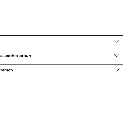
zu Trekkingsandale Tirra Leather braun
 Person