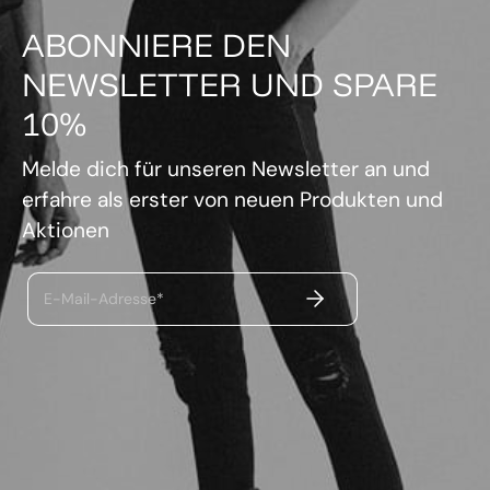
ABONNIERE DEN
NEWSLETTER UND SPARE
10%
Melde dich für unseren Newsletter an und
erfahre als erster von neuen Produkten und
Aktionen
ABSENDEN
E-Mail-Adresse*