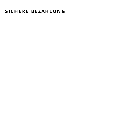
SICHERE BEZAHLUNG
GEPRÜFTE LEISTUNGEN
SCHNELLER VERSAND