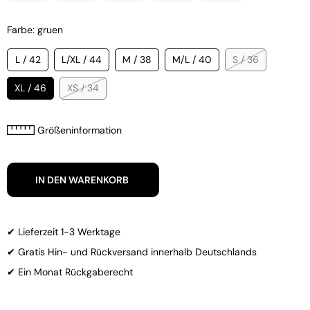
Farbe: gruen
L / 42
L/XL / 44
M / 38
M/L / 40
S / 36
XL / 46
XS / 34
Größeninformation
IN DEN WARENKORB
✔ Lieferzeit 1-3 Werktage
✔ Gratis Hin- und Rückversand innerhalb Deutschlands
✔ Ein Monat Rückgaberecht