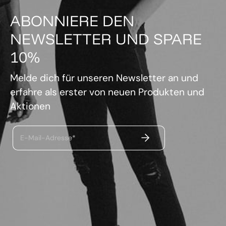
ABONNIERE DEN
NEWSLETTER UND SPARE
10%
Melde dich für unseren Newsletter an und
erfahre als erster von neuen Produkten und
Aktionen
ABSENDEN
E-Mail-Adresse*