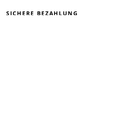
SICHERE BEZAHLUNG
GEPRÜFTE LEISTUNGEN
SCHNELLER VERSAND