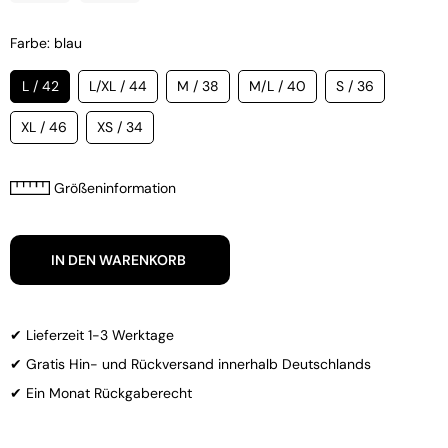
Farbe: blau
L / 42
L/XL / 44
M / 38
M/L / 40
S / 36
XL / 46
XS / 34
Größeninformation
IN DEN WARENKORB
✔ Lieferzeit 1-3 Werktage
✔ Gratis Hin- und Rückversand innerhalb Deutschlands
✔ Ein Monat Rückgaberecht