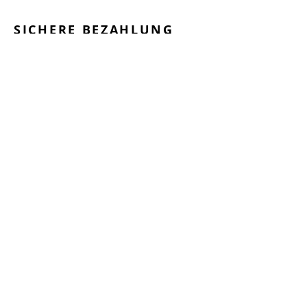
SICHERE BEZAHLUNG
GEPRÜFTE LEISTUNGEN
SCHNELLER VERSAND