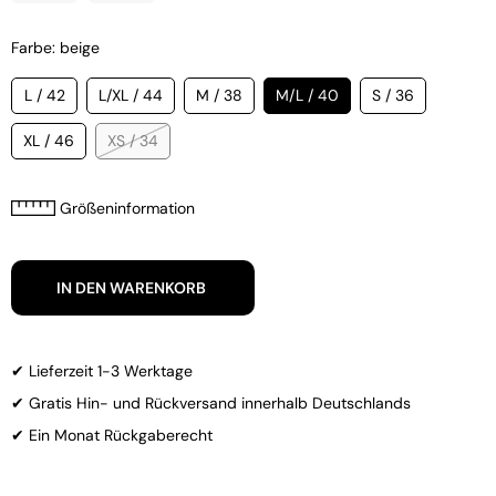
Farbe: beige
L / 42
L/XL / 44
M / 38
M/L / 40
S / 36
XL / 46
XS / 34
Größeninformation
IN DEN WARENKORB
✔ Lieferzeit 1-3 Werktage
✔ Gratis Hin- und Rückversand innerhalb Deutschlands
✔ Ein Monat Rückgaberecht