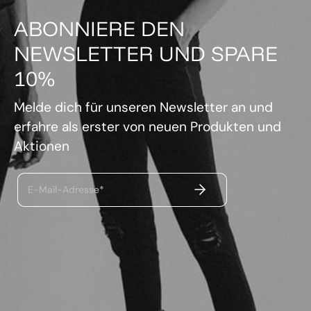
ABONNIERE DEN
NEWSLETTER UND SPARE
10%
Melde dich für unseren Newsletter an und
erfahre als erster von neuen Produkten und
Aktionen
ABSENDEN
E-Mail-Adresse*