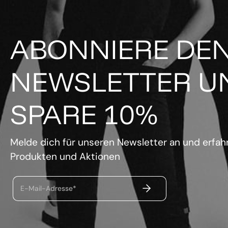
ABONNIERE DE
NEWSLETTER U
SPARE 10%
Melde dich für unseren Newsletter an und erfahr
Produkten und Aktionen
ABSENDEN
E-Mail-Adresse*