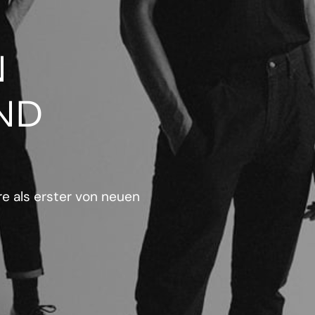
N
ND
e als erster von neuen