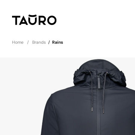
Home
Brands
/
Rains