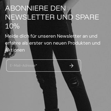
ABONNIERE DEN
NEWSLETTER UND SPARE
10%
Melde dich für unseren Newsletter an und
erfahre als erster von neuen Produkten und
Aktionen
ABSENDEN
E-Mail-Adresse*