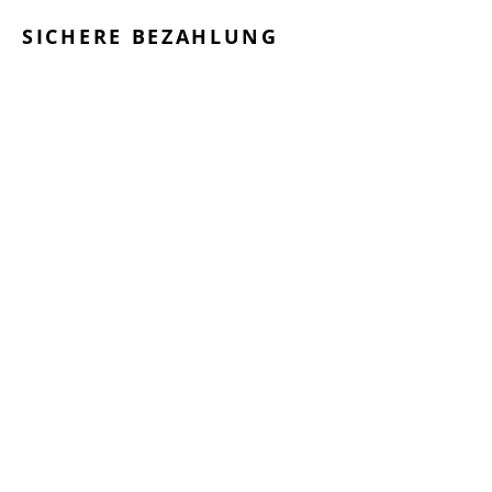
SICHERE BEZAHLUNG
GEPRÜFTE LEISTUNGEN
SCHNELLER VERSAND