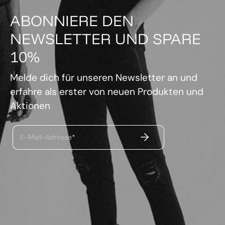
ABONNIERE DEN
NEWSLETTER UND SPARE
10%
Melde dich für unseren Newsletter an und
erfahre als erster von neuen Produkten und
Aktionen
ABSENDEN
E-Mail-Adresse*