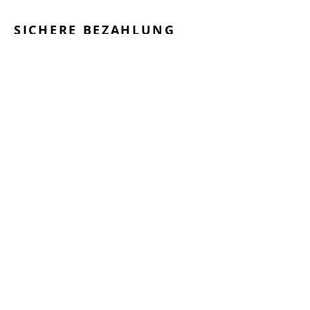
SICHERE BEZAHLUNG
GEPRÜFTE LEISTUNGEN
SCHNELLER VERSAND