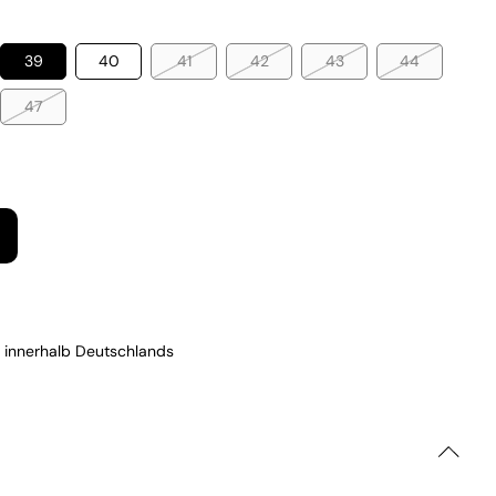
39
40
41
42
43
44
47
 innerhalb Deutschlands