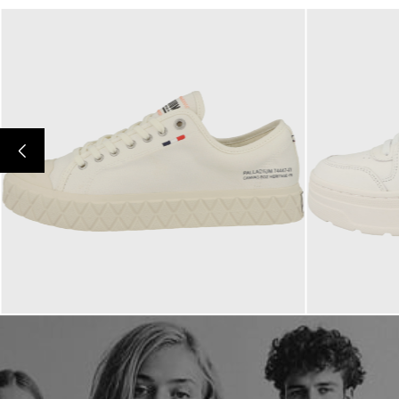
75,00 €
109,95 €
ab