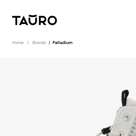
Home
Brands
/
Palladium