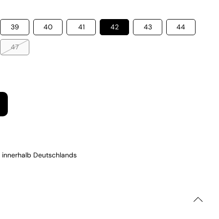
39
40
41
42
43
44
47
 innerhalb Deutschlands