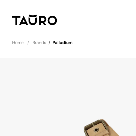
Home
Brands
/
Palladium