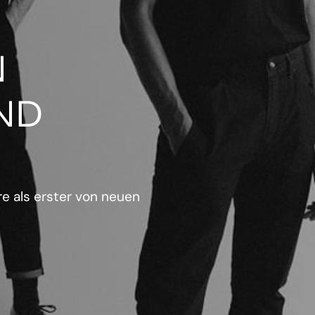
N
ND
e als erster von neuen