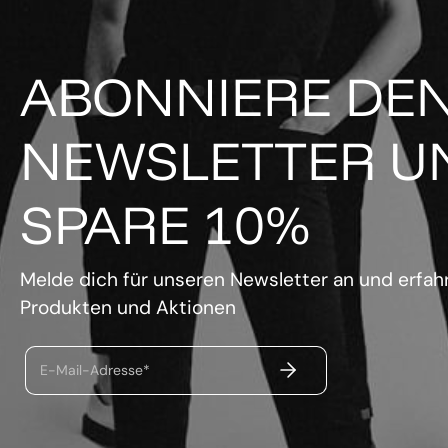
ABONNIERE DE
NEWSLETTER U
SPARE 10%
Melde dich für unseren Newsletter an und erfahr
Produkten und Aktionen
ABSENDEN
E-Mail-Adresse*