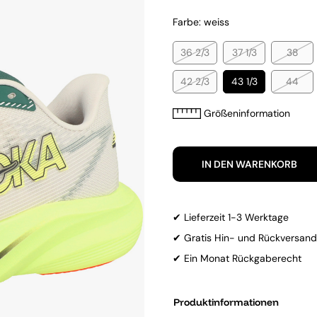
Farbe: weiss
36 2/3
37 1/3
38
42 2/3
43 1/3
44
Größeninformation
IN DEN WARENKORB
✔ Lieferzeit 1-3 Werktage
✔ Gratis Hin- und Rückversand
✔ Ein Monat Rückgaberecht
Produktinformationen