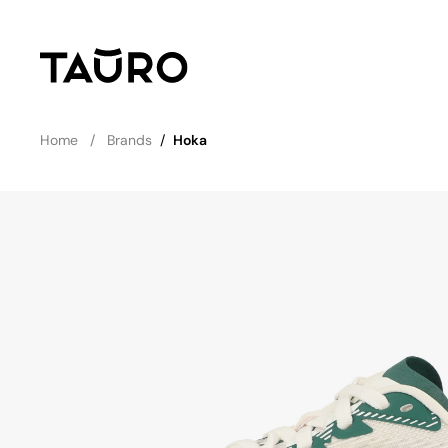
Home
Brands
/
Hoka