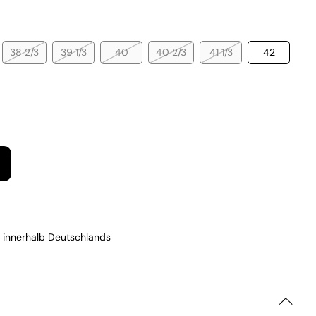
38 2/3
39 1/3
40
40 2/3
41 1/3
42
 innerhalb Deutschlands