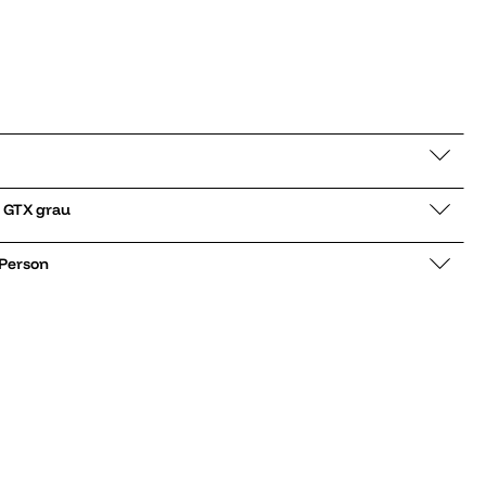
uhe Clifton 9 GTX grau
 Person