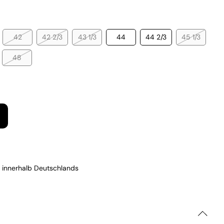
42
42 2/3
43 1/3
44
44 2/3
45 1/3
48
 innerhalb Deutschlands