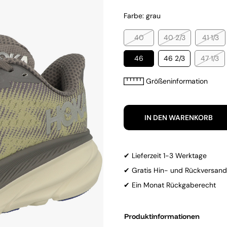
Farbe: grau
40
40 2/3
41 1/3
46
46 2/3
47 1/3
Größeninformation
IN DEN WARENKORB
✔ Lieferzeit 1-3 Werktage
✔ Gratis Hin- und Rückversand
✔ Ein Monat Rückgaberecht
Produktinformationen