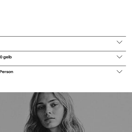
 Clifton 10 gelb
 Person