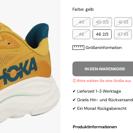
Farbe: gelb
40
40 2/3
41 1/3
46
46 2/3
47 1/3
Größeninformation
IN DEN WARENKORB
✔ Lieferzeit 1-3 Werktage
✔ Gratis Hin- und Rückversand
✔ Ein Monat Rückgaberecht
Produktinformationen