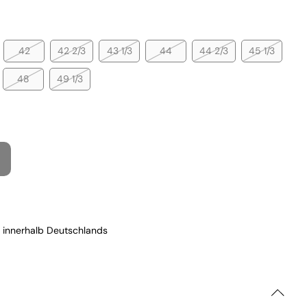
42
42 2/3
43 1/3
44
44 2/3
45 1/3
48
49 1/3
 innerhalb Deutschlands