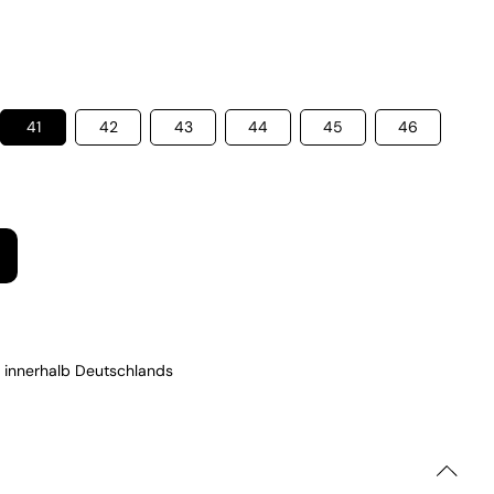
41
42
43
44
45
46
 innerhalb Deutschlands