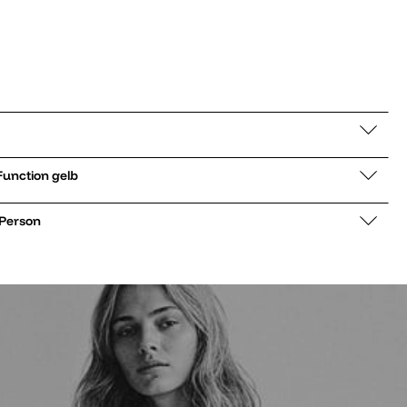
er low G-Hike Function gelb
 Person