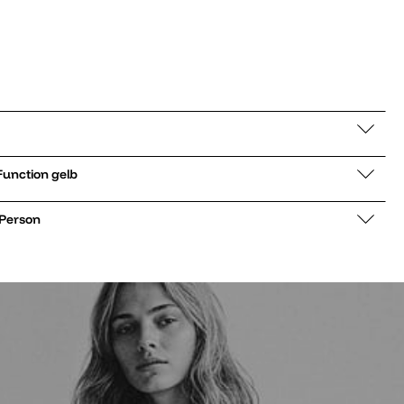
er low G-Hike Function gelb
 Person