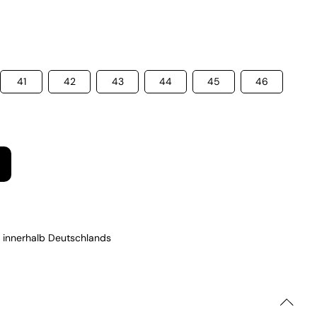
41
42
43
44
45
46
 innerhalb Deutschlands