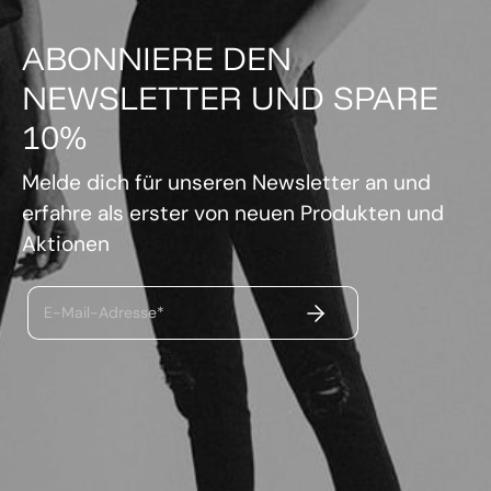
ABONNIERE DEN
NEWSLETTER UND SPARE
10%
Melde dich für unseren Newsletter an und
erfahre als erster von neuen Produkten und
Aktionen
ABSENDEN
E-Mail-Adresse*