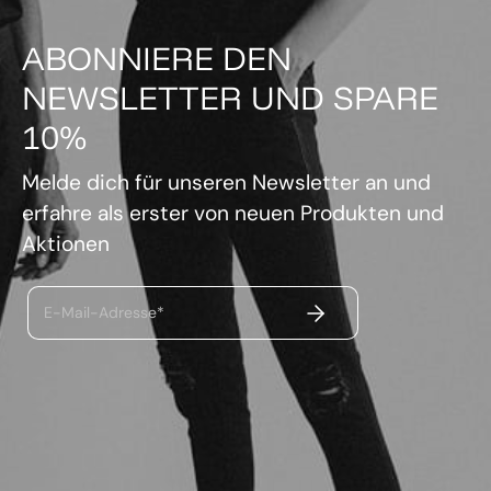
ABONNIERE DEN
NEWSLETTER UND SPARE
10%
Melde dich für unseren Newsletter an und
erfahre als erster von neuen Produkten und
Aktionen
ABSENDEN
E-Mail-Adresse*