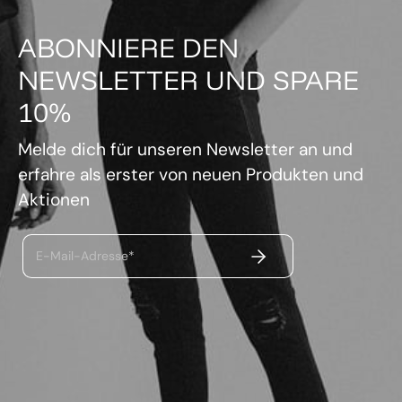
ABONNIERE DEN
NEWSLETTER UND SPARE
10%
Melde dich für unseren Newsletter an und
erfahre als erster von neuen Produkten und
Aktionen
ABSENDEN
E-Mail-Adresse*