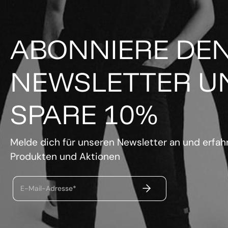
ABONNIERE DE
NEWSLETTER U
SPARE 10%
Melde dich für unseren Newsletter an und erfahr
Produkten und Aktionen
ABSENDEN
E-Mail-Adresse*