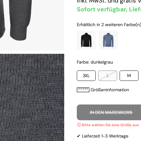
inkl. MwSt. und
gratis 
Sofort verfügbar, Lief
Erhältlich in 2 weiteren Farbe(n)
Farbe: dunkelgrau
3XL
L
M
Größeninformation
IN DEN WARENKORB
✔ Lieferzeit 1-3 Werktage