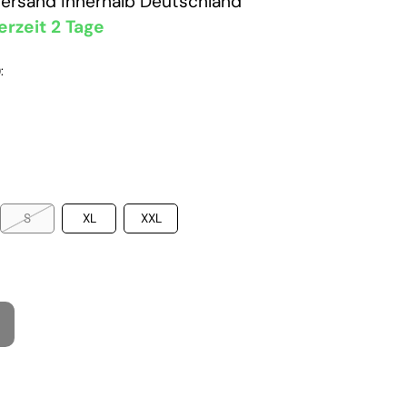
Versand
innerhalb Deutschland
erzeit 2 Tage
:
S
XL
XXL