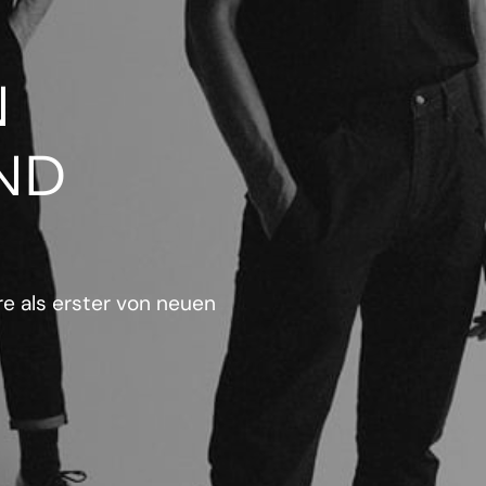
N
ND
e als erster von neuen