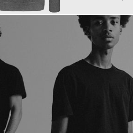
€
150,00 €
ab